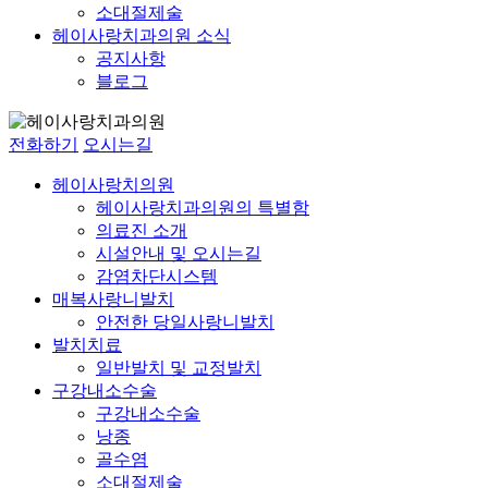
소대절제술
헤이사랑치과의원 소식
공지사항
블로그
전화하기
오시는길
헤이사랑치의원
헤이사랑치과의원의 특별함
의료진 소개
시설안내 및 오시는길
감염차단시스템
매복사랑니발치
안전한 당일사랑니발치
발치치료
일반발치 및 교정발치
구강내소수술
구강내소수술
낭종
골수염
소대절제술