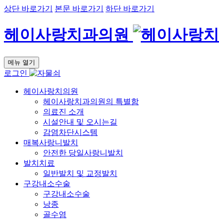
상단 바로가기
본문 바로가기
하단 바로가기
헤이사랑치과의원
메뉴 열기
로그인
헤이사랑치의원
헤이사랑치과의원의 특별함
의료진 소개
시설안내 및 오시는길
감염차단시스템
매복사랑니발치
안전한 당일사랑니발치
발치치료
일반발치 및 교정발치
구강내소수술
구강내소수술
낭종
골수염