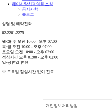
헤이사랑치과의원 소식
공지사항
블로그
상담 및 예약전화
02.2201.2275
월
·
화
·
수
오전
10:00
- 오후
07:00
목
·
금
오전
10:00
- 오후
07:00
토
요
일
오전
10:00
- 오후
02:00
점
심
시
간
오후
01:00
- 오후
02:00
일
·
공
휴
일
휴진
※ 토요일 점심시간 없이 진료